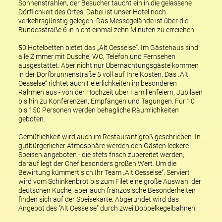
Sonnenstrahlen, der Besucher taucht ein in die gelassene
Dörflichkeit des Ortes. Dabei ist unser Hotel noch
verkehrsgünstig gelegen: Das Messegelände ist über die
Bundesstraße 6 in nicht einmal zehn Minuten zu erreichen.
50 Hotelbetten bietet das „Alt Oesselse“. Im Gästehaus sind
alle Zimmer mit Dusche, WC, Telefon und Fernsehen
ausgestattet. Aber nicht nur Übernachtungsgäste kommen
in der Dorfbrunnenstraße 5 voll auf Ihre Kosten. Das „Alt
Oesselse“ richtet auch
Feierlichkeiten
im besonderen
Rahmen aus - von der Hochzeit über Familienfeiern, Jubiläen
bis hin zu Konferenzen, Empfängen und Tagungen. Für 10
bis 150 Personen werden behagliche Räumlichkeiten
geboten.
Gemütlichkeit wird auch im
Restaurant
groß geschrieben. In
gutbürgerlicher Atmosphäre werden den Gästen leckere
Speisen angeboten - die stets frisch zubereitet werden,
darauf legt der Chef besonders großen Wert. Um die
Bewirtung kümmert sich Ihr Team „Alt Oesselse“. Serviert
wird vom Schinkenbrot bis zum Filet eine große Auswahl der
deutschen Küche, aber auch französische Besonderheiten
finden sich auf der Speisekarte. Abgerundet wird das
Angebot des "Alt Oesselse" durch zwei Doppelkegelbahnen.